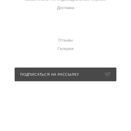
Доставка
КОМПАНИЯ
Отзывы
Галерея
ПОДПИСАТЬСЯ НА РАССЫЛКУ
+7 (989) 352-85-11
info@nevestashowroom.ru
г. Санкт-Петербург, набережная
Матисова канала, дом 3, строение 1