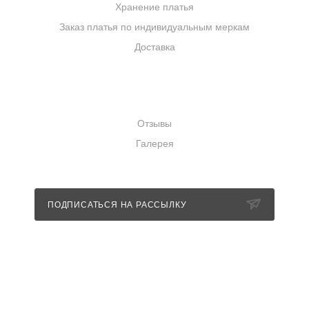
Хранение платья
Заказ платья по индивидуальным меркам
Доставка
КОМПАНИЯ
Отзывы
Галерея
ПОДПИСАТЬСЯ НА РАССЫЛКУ
+7 (989) 352-85-11
info@nevestashowroom.ru