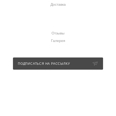
Доставка
КОМПАНИЯ
Отзывы
Галерея
ПОДПИСАТЬСЯ НА РАССЫЛКУ
+7 (989) 352-85-11
info@nevestashowroom.ru
г. Санкт-Петербург, набережная
Матисова канала, дом 3, строение 1