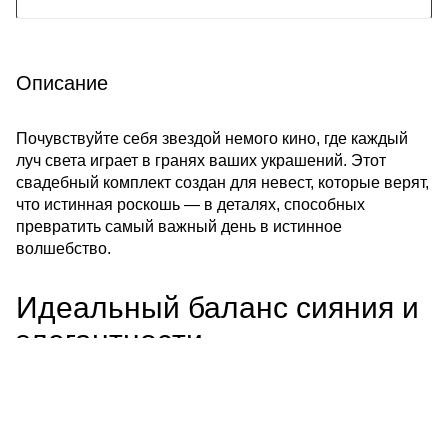
Описание
Почувствуйте себя звездой немого кино, где каждый
луч света играет в гранях ваших украшений. Этот
свадебный комплект создан для невест, которые верят,
что истинная роскошь — в деталях, способных
превратить самый важный день в истинное
волшебство.
Идеальный баланс сияния и
элегантности
ПОКАЗАТЬ ЕЩЁ
Мы понимаем, как важно, чтобы каждая деталь образа
гармонировала друг с другом. Поэтому создали
комплект, в котором вы будете чувствовать себя