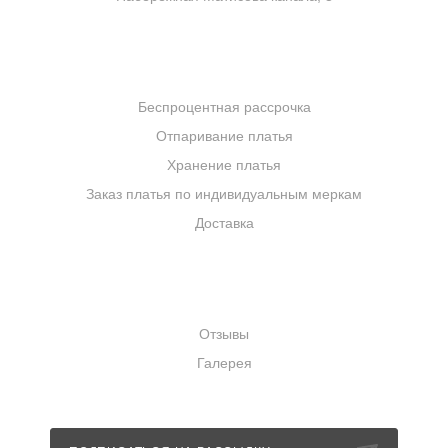
скульптурную четкость линий и ослепительную игру
света. Выберите украшения, которые подчеркнут вашу
естественную красоту и сделают образ по-настоящему
УСЛУГИ
сияющим.
Беспроцентная рассрочка
Отпаривание платья
Хранение платья
Заказ платья по индивидуальным меркам
Доставка
КОМПАНИЯ
Отзывы
Галерея