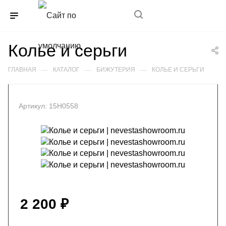
+7(989)352-85-11
Колье и серьги
—
—
—
ГЛАВНАЯ
КАТАЛОГ
БИЖУТЕРИЯ
КОЛЬЕ И СЕРЬГИ
Артикул:
15Н0558
2 200
₽