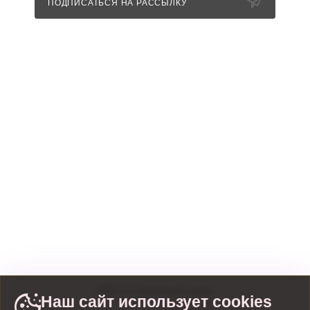
ПОДПИСАТЬСЯ НА РАССЫЛКУ
+7 (989) 352-85-11
info@nevestashowroom.ru
г. Санкт-Петербург, набережная
Матисова канала, дом 3, строение 1
г. Санкт-Петербург, набережная
Обводного канала, 106
2022
©
Свадебный салон
Наш сайт использует cookies