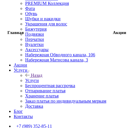
PREMIUM Коллекция
Фата
Фата
Обувь
Шубки и накидки
Украшения для волос
Обувь
Бижутерия
Главная
Акции
Подвязки
Шубки и накидки
Перчатки
Вуалетки
Аксессуары
Украшения для волос
Набережная Обводного канала, 106
Набережная Матисова канала, 3
Акции
Бижутерия
Услуги
Назад
Подвязки
Услуги
Беспроцентная рассрочка
Отпаривание платья
Перчатки
Хранение платья
Заказ платья по индивидуальным меркам
Вуалетки
Доставка
Блог
Контакты
Аксессуары
+7 (989) 352-85-11