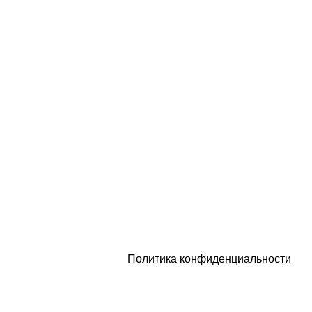
г. Санкт-Петербург, набережная
Обводного канала, 106
Политика конфиденциальности