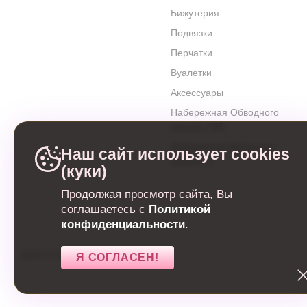
Бижутерия
Подвязки
Перчатки
Вуалетки
Аксессуары
Набережная Обводного
канала, 106
Набережная Матисова
Наш сайт использует cookies
канала, 3
(куки)
Продолжая просмотр сайта, Вы
соглашаетесь с
Политикой
конфиденциальности
.
2022
©
Свадебный салон
Я СОГЛАСЕН!