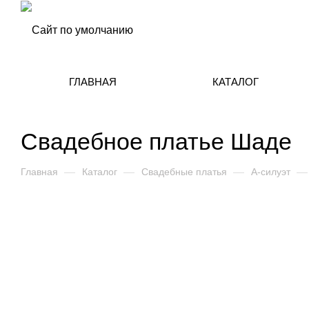
ГЛАВНАЯ
КАТАЛОГ
Свадебное платье Шаде
Главная
—
Каталог
—
Свадебные платья
—
А-силуэт
—