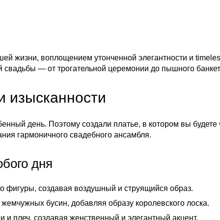
шей жизни, воплощением утонченной элегантности и timele
й свадьбы — от трогательной церемонии до пышного банкет
и изысканности
бенный день. Поэтому создали платье, в котором вы будете
ания гармоничного свадебного ансамбля.
обого дня
 фигуры, создавая воздушный и струящийся образ.
емчужных бусин, добавляя образу королевского лоска.
 и плеч, создавая женственный и элегантный акцент.