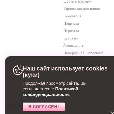
Шубки и накидки
Украшения для волос
Бижутерия
Подвязки
Перчатки
Вуалетки
Аксессуары
Набережная Обводного
канала, 106
Набережная Матисова
Наш сайт использует cookies
канала, 3
(куки)
Продолжая просмотр сайта, Вы
соглашаетесь с
Политикой
конфиденциальности
.
2022
©
Свадебный салон
Я СОГЛАСЕН!