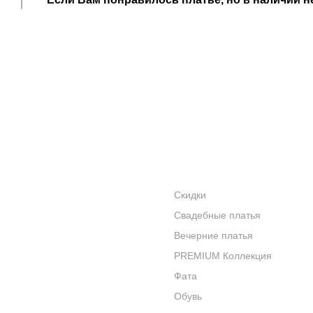
данной модели по индивидуальным меркам.
ПОКАЗАТЬ ЕЩЁ
АКЦИИ
КАТАЛОГ
УСЛУГИ
Скидки
Свадебные платья
БРЕНДЫ
Вечерние платья
КОНТАКТЫ
PREMIUM Коллекция
Фата
Обувь