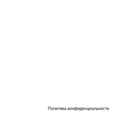
1
г. Санкт-Петербург, набережная
Обводного канала, 106
Политика конфиденциальности