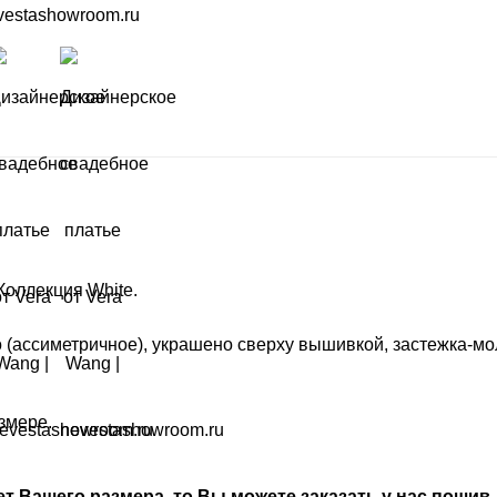
Коллекция White.
о (ассиметричное), украшено сверху вышивкой, застежка-мо
змере.
ет Вашего размера, то Вы можете заказать у нас пошив