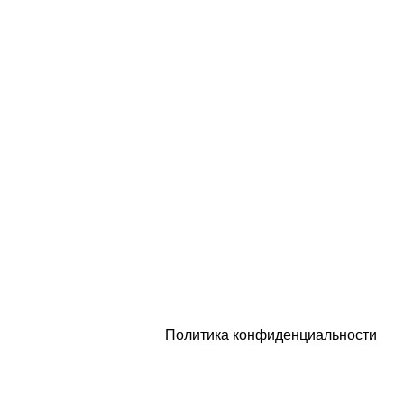
г. Санкт-Петербург, набережная
Обводного канала, 106
Политика конфиденциальности