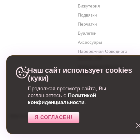
Бижутерия
Подвязки
Перчатки
Вуалетки
Аксессуары
Набережная Обводного
канала, 106
Набережная Матисова
Наш сайт использует cookies
канала, 3
(куки)
Продолжая просмотр сайта, Вы
соглашаетесь с
Политикой
конфиденциальности
.
2022
©
Свадебный салон
Я СОГЛАСЕН!