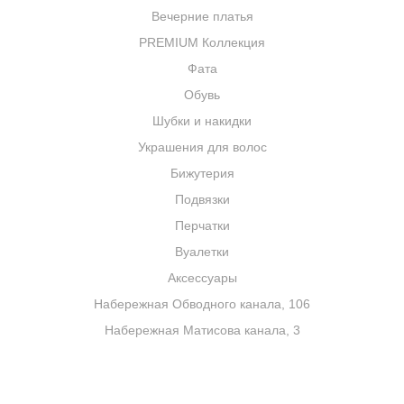
размере.
Вечерние платья
PREMIUM Коллекция
Если Вам понравилось платье, но в
Фата
наличии нет Вашего размера, то Вы можете
Обувь
заказать у нас пошив данной модели по
Шубки и накидки
индивидуальным меркам.
Украшения для волос
Бижутерия
Потому что «Шарм» сочетает в себе главное:
Подвязки
современную дерзость мини-силуэта и искусную
Перчатки
работу деталей. Выберите платье, в котором вы
сможете чувствовать себя легко, стильно и
Вуалетки
неотразимо.
Аксессуары
Набережная Обводного канала, 106
Набережная Матисова канала, 3
УСЛУГИ