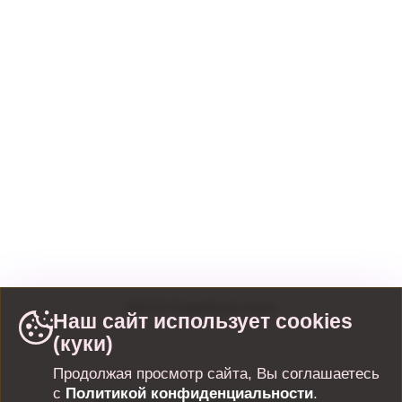
info@nevestashowroom.ru
г. Санкт-Петербург, набережная
Матисова канала, дом 3, строение 1
г. Санкт-Петербург, набережная
Обводного канала, 106
2022
©
Свадебный салон
Наш сайт использует cookies
(куки)
Продолжая просмотр сайта, Вы соглашаетесь
с
Политикой конфиденциальности
.