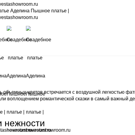
шь объемных цветов встречается с воздушной легкостью фат
стали воплощением романтической сказки в самый важный д
и нежности