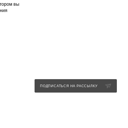
отором вы
ения
 ноги
Я
ПОДПИСАТЬСЯ НА РАССЫЛКУ
+7 (989) 352-85-11
info@nevestashowroom.ru