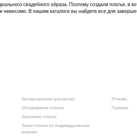
еального свадебного образа. Поэтому создали платье, в к
 и невесомо. В нашем
каталоге
вы найдете все для заверш
о дня
илуэт и добавляют образу таинственности и грации
лифа на юбку, создавая эффект цветущего водопада
ышность с элегантной дерзостью, открывая изящную линию
УСЛУГИ
КОМПАНИ
Беспроцентная рассрочка
Отзывы
полнен с ювелирной точностью и вниманием к деталям
Отпаривание платья
Галерея
олевский объем, сохраняя легкость и комфорт
Хранение платья
печивает идеальную посадку и свободу движений
Заказ платья по индивидуальным
меркам