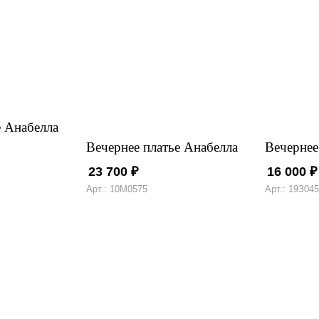
е Анабелла
Вечернее платье Анабелла
Вечернее
23 700
₽
16 000
₽
Арт.: 10М0575
Арт.: 19З04