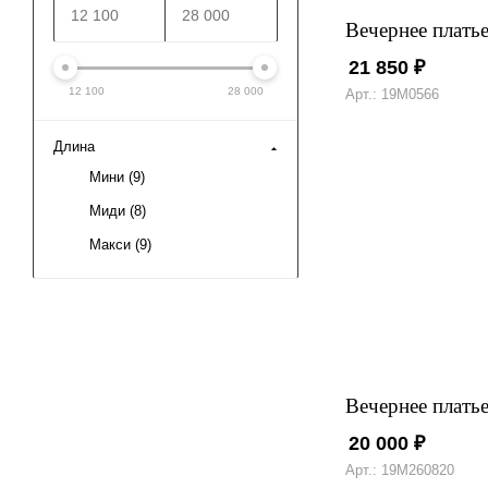
Вечернее плать
21 850
₽
12 100
28 000
Арт.: 19М0566
Длина
Мини (
9
)
Миди (
8
)
Макси (
9
)
Вечернее плать
20 000
₽
Арт.: 19М260820