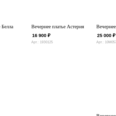
 Белла
Вечернее платье Астерия
Вечернее
16 900
₽
25 000
₽
Арт.: 19З0125
Арт.: 10М05
Вечернее