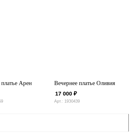
 платье Арен
Вечернее платье Оливия
17 000
₽
69
Арт.: 19З0439