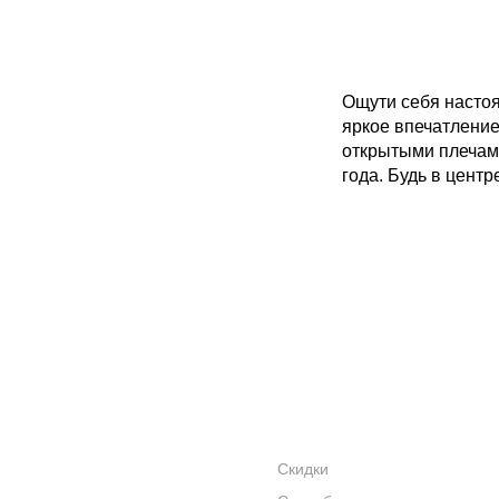
Ощути себя настоя
яркое впечатление
открытыми плечами
года. Будь в цент
ПОКАЗАТЬ ЕЩЁ
АКЦИИ
КАТАЛОГ
УСЛУГИ
Скидки