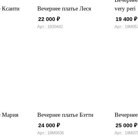
е Ксанти
Вечернее платье Леся
very peri
22 000
₽
19 400
₽
Арт.: 19З0442
Арт.: 19М05
е Мария
Вечернее платье Бэтти
Вечернее
24 000
₽
25 000
₽
Арт.: 19М0636
Арт.: 19М07