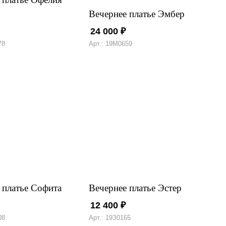
Вечернее платье Эмбер
24 000
₽
78
Арт.: 19М0659
 платье Софита
Вечернее платье Эстер
12 400
₽
08
Арт.: 19З0165