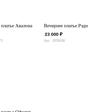
 платье Авалона
Вечернее платье Рэди
23 000
₽
73
Арт.: 19З0438
 платье Офелия