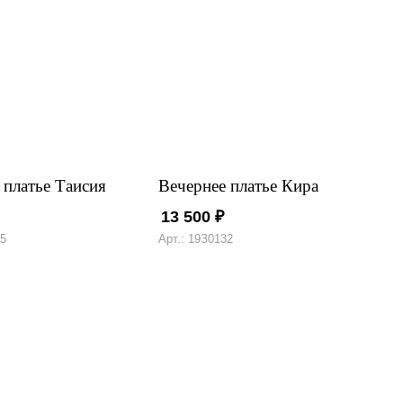
 платье Таисия
Вечернее платье Кира
13 500
₽
55
Арт.: 19З0132