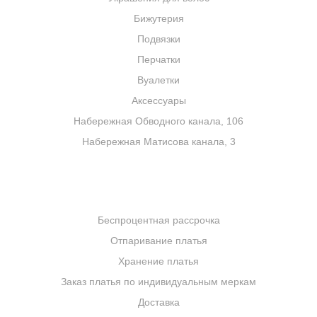
наличии нет Вашего размера, то Вы можете
Бижутерия
заказать у нас пошив данной модели по
Подвязки
индивидуальным меркам.
Перчатки
Вуалетки
Потому что «Ариэль» сочетает в себе главное:
Аксессуары
лаконичность кроя и нежную поэзию деталей.
Выберите платье, в котором вы сможете чувствовать
Набережная Обводного канала, 106
себя легко и изящно на протяжении всего вечера.
Набережная Матисова канала, 3
УСЛУГИ
Беспроцентная рассрочка
Отпаривание платья
Хранение платья
Заказ платья по индивидуальным меркам
Доставка