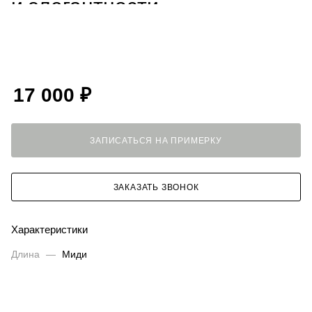
и элегантности
ПОКАЗАТЬ ЕЩЁ
Мы понимаем, как важно сохранить комфорт, не
жертвуя при этом изысканностью образа. Поэтому
создали платье, в котором вы будете чувствовать себя
одновременно воздушно и утонченно. В нашем
17 000
₽
каталоге
вы найдете все для создания гармоничного
вечернего ансамбля.
ЗАПИСАТЬСЯ НА ПРИМЕРКУ
Продуманная эстетика для
особого случая
ЗАКАЗАТЬ ЗВОНОК
Рукава-фонарики на резинке:
Создают мягкий
Характеристики
объем у плеч, добавляя образу романтичности и
грации
Длина
—
Миди
Изящный вырез:
Подчеркивает линию шеи и
ключиц, создавая элегантный и женственный силуэт
Легкая органза:
Воздушный материал струится и