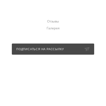
КОМПАНИЯ
Отзывы
Галерея
ПОДПИСАТЬСЯ НА РАССЫЛКУ
+7 (989) 352-85-11
info@nevestashowroom.ru
г. Санкт-Петербург, набережная
Матисова канала, дом 3, строение 1
г. Санкт-Петербург, набережная