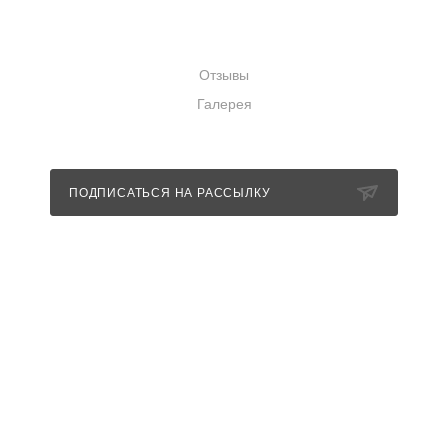
КОМПАНИЯ
Отзывы
Галерея
ПОДПИСАТЬСЯ НА РАССЫЛКУ
+7 (989) 352-85-11
info@nevestashowroom.ru
г. Санкт-Петербург, набережная
Матисова канала, дом 3, строение 1
г. Санкт-Петербург, набережная
Обводного канала, 106