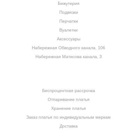
Бижутерия
В нашем шоуруме представлено данное изделие в 44
размере. Если Вам понравился этот комбинезон, но в
Подвязки
наличии нет Вашего размера, то Вы можете заказать у
Перчатки
нас пошив данной модели по индивидуальным меркам.
Вуалетки
Эта стильная вещь станет прекрасным дополнением к
Аксессуары
нашей коллекции
свадебных платьев
и versatile
решением для разных событий.
Набережная Обводного канала, 106
Набережная Матисова канала, 3
УСЛУГИ
Беспроцентная рассрочка
Отпаривание платья
Хранение платья
Заказ платья по индивидуальным меркам
Доставка