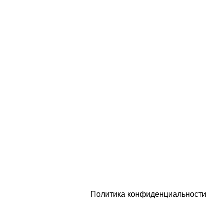
г. Санкт-Петербург, набережная
Обводного канала, 106
й
Политика конфиденциальности