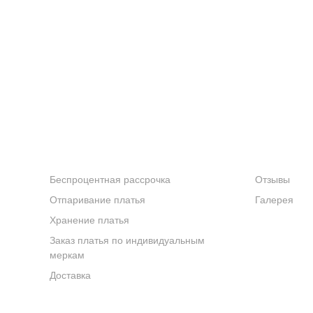
о случая
а, создавая элегантный и вдохновляющий образ.
венной завершенности силуэту, мягко обрамляя плечи.
ежестью и легкостью, создавая ощущение весеннего цвете
УСЛУГИ
КОМПАНИ
Беспроцентная рассрочка
Отзывы
я различных мероприятий, будь то
выпускной
или светский 
Отпаривание платья
Галерея
тельной и в то же время современной женщины.
Хранение платья
форт и сохраняет безупречный вид на протяжении всего ве
Заказ платья по индивидуальным
меркам
змере.
Доставка