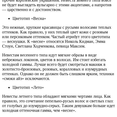
прочие королевские украшения. Невеста зимнего типа вовсе
не будет выглядеть вульгарно с этими акцентами, а напротив
— царственно и с достоинством.
Цветотип «Весна»
Это нежные, хрупкие красавицы с русыми волосами теплых
оттенков. Как правило, у них теплый цвет кожи с розовым
или персиковым оттенком. Частый атрибут этого цветотипа
— веснушки. К «весне» относятся Николь Кидман, Эмма
Стоун, Светлана Ходченкова, певица Максим.
Невестам весеннего типа идут мягкие образы в виде
небрежных локонов, цветов в волосах. Им стоит избегать
холодной гаммы. Лучше всего будет смотреться макияж в
золотисто-бронзовых, розовых, коралловых и изумрудных
оттенках. Однако он не должен быть слишком ярким, техники
«смоки айз» исключаются.
Цветотип «Лето»
Невесты летнего типа обладают мягкими чертами лица. Как
правило, это сочетание пепельно-русых волос и светлых глаз:
от голубых до изумрудно-серых. Таким девушкам больше идет
холодная оттеночная гамма, чем «весне».