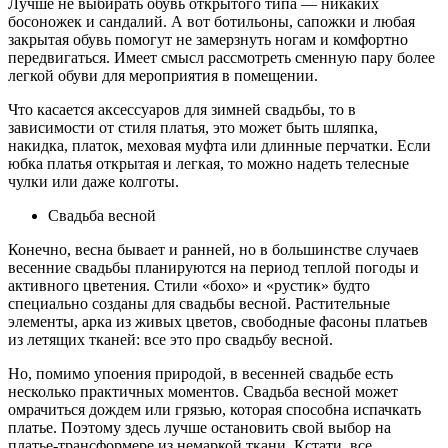
Лучше не выбирать обувь открытого типа — никаких
босоножек и сандалий. А вот ботильоны, сапожки и любая
закрытая обувь помогут не замерзнуть ногам и комфортно
передвигаться. Имеет смысл рассмотреть сменную пару более
легкой обуви для мероприятия в помещении.
Что касается аксессуаров для зимней свадьбы, то в
зависимости от стиля платья, это может быть шляпка,
накидка, платок, меховая муфта или длинные перчатки. Если
юбка платья открытая и легкая, то можно надеть телесные
чулки или даже колготы.
Свадьба весной
Конечно, весна бывает и ранней, но в большинстве случаев
весенние свадьбы планируются на период теплой погоды и
активного цветения. Стили «бохо» и «рустик» будто
специально созданы для свадьбы весной. Растительные
элементы, арка из живых цветов, свободные фасоны платьев
из летящих тканей: все это про свадьбу весной.
Но, помимо упоения природой, в весенней свадьбе есть
несколько практичных моментов. Свадьба весной может
омрачиться дождем или грязью, которая способна испачкать
платье. Поэтому здесь лучше остановить свой выбор на
платье-трансформере из немаркой ткани. Кстати, все