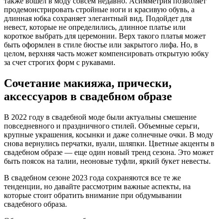
также вошел в моду совсем недавно. Асимметрия позволяет
продемонстрировать стройные ноги и красивую обувь, а
длинная юбка сохраняет элегантный вид. Подойдет для
невест, которые не определились, длинное платье или
короткое выбрать для церемонии. Верх такого платья может
быть оформлен в стиле бюстье или закрытого лифа. Но, в
целом, верхняя часть может компенсировать открытую юбку
за счет строгих форм с рукавами.
Сочетание макияжа, прически,
аксессуаров в свадебном образе
В 2022 году в свадебной моде были актуальны смешение
повседневного и праздничного стилей. Объемные серьги,
крупные украшения, косынки и даже солнечные очки. В моду
снова вернулись перчатки, вуали, шляпки. Цветные акценты в
свадебном образе — еще один новый тренд сезона. Это может
быть поясок на талии, неоновые туфли, яркий букет невесты.
В свадебном сезоне 2023 года сохраняются все те же
тенденции, но давайте рассмотрим важные аспекты, на
которые стоит обратить внимание при обдумывании
свадебного образа.