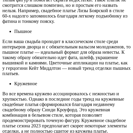
смотрится слишком помпезно, но и простым его назвать
нельзя. Например, свадебное платье Лизы Боярской в стиле
60-х надолго запомнилось благодаря легкому подъюбнику из
фатина и тонкому пояску.
Пышное
Если ваша свадьба проходит в классическом стиле среди
интерьеров дворца и с обязательным вальсом молодоженов, то
пышное платье — идеальный формат для образа невесты. К
такому образу обязательно идет фата, шлейф, украшение
вышивкой и камнями. Цветочные аппликации на платье, как
у герцогини Кейт Миддлтон — новый тренд отделки пышных
платьев.
Кружевное
Во все времена кружево ассоциировалось с нежностью и
хрупкостью. Однако в последние годы тренд на кружевные
свадебные платья сформировался благодаря недавнему
свадебному образу Синди Кроуфорд. Это кружевная
комбинация в бельевом стиле, которая позволяет
продемонстрировать точеную фигуру. Кружевное свадебное
платье сезона 2023 предполагает скорее некоторые элементы
отделки, а не полностью сшитое из кружева платье.