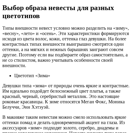
Выбор образа невесты для разных
цветотипов
Типы внешности невест условно можно разделить на «зиму»,
«весну», «лето» и «осень». Эти характеристики формируются
исходя из цвета волос, кожи, оттенка глаз девушки. На более
контрастных типах внешности выигрышно смотрятся одни
оттенки, а на мягких и нежных барышнях заиграют совсем
другие. Поэтому если вы подбираете образ самостоятельно, а
не со стилистом, важно учитывать особенности своей
внешности.
Цветотип «Зима»
Девушки типа «зима» от природы очень яркие и контрастные.
Им идеально подойдет белоснежный цвет платья, а также
красный, черный, серебристый металлик. Это настоящие
роковые красавицы. К зиме относятся Меган Фокс, Моника
Белуччи, Энн Хэтэуэй.
В макияже таким невестам можно смело использовать яркие
оттенки помад и делать одновременный акцент на глаза. Из
аксессуаров «зиме» подходят золото, серебро, диадемы и