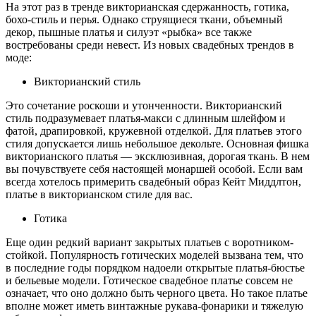
На этот раз в тренде викторианская сдержанность, готика,
бохо-стиль и перья. Однако струящиеся ткани, объемный
декор, пышные платья и силуэт «рыбка» все также
востребованы среди невест. Из новых свадебных трендов в
моде:
Викторианский стиль
Это сочетание роскоши и утонченности. Викторианский
стиль подразумевает платья-макси с длинным шлейфом и
фатой, драпировкой, кружевной отделкой. Для платьев этого
стиля допускается лишь небольшое декольте. Основная фишка
викторианского платья — эксклюзивная, дорогая ткань. В нем
вы почувствуете себя настоящей монаршей особой. Если вам
всегда хотелось примерить свадебный образ Кейт Миддлтон,
платье в викторианском стиле для вас.
Готика
Еще один редкий вариант закрытых платьев с воротником-
стойкой. Популярность готических моделей вызвана тем, что
в последние годы порядком надоели открытые платья-бюстье
и бельевые модели. Готическое свадебное платье совсем не
означает, что оно должно быть черного цвета. Но такое платье
вполне может иметь винтажные рукава-фонарики и тяжелую