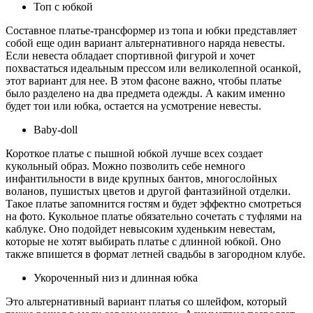
Топ с юбкой
Составное платье-трансформер из топа и юбки представляет
собой еще один вариант альтернативного наряда невесты.
Если невеста обладает спортивной фигурой и хочет
похвастаться идеальным прессом или великолепной осанкой,
этот вариант для нее. В этом фасоне важно, чтобы платье
было разделено на два предмета одежды. А каким именно
будет тои или юбка, остается на усмотрение невесты.
Baby-doll
Короткое платье с пышной юбкой лучше всех создает
кукольный образ. Можно позволить себе немного
инфантильности в виде крупных бантов, многослойных
воланов, пушистых цветов и другой фантазийной отделки.
Такое платье запомнится гостям и будет эффектно смотреться
на фото. Кукольное платье обязательно сочетать с туфлями на
каблуке. Оно подойдет невысоким худеньким невестам,
которые не хотят выбирать платье с длинной юбкой. Оно
также впишется в формат летней свадьбы в загородном клубе.
Укороченный низ и длинная юбка
Это альтернативный вариант платья со шлейфом, который