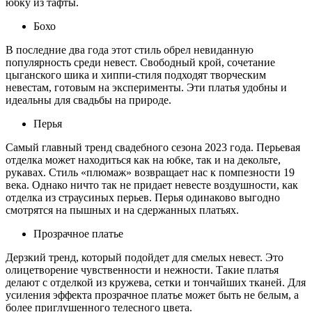
юбку из тафты.
Бохо
В последние два года этот стиль обрел невиданную
популярность среди невест. Свободный крой, сочетание
цыганского шика и хиппи-стиля подходят творческим
невестам, готовым на эксперименты. Эти платья удобны и
идеальны для свадьбы на природе.
Перья
Самый главный тренд свадебного сезона 2023 года. Перьевая
отделка может находиться как на юбке, так и на декольте,
рукавах. Стиль «плюмаж» возвращает нас к помпезности 19
века. Однако ничто так не придает невесте воздушности, как
отделка из страусиных перьев. Перья одинаково выгодно
смотрятся на пышных и на сдержанных платьях.
Прозрачное платье
Дерзкий тренд, который подойдет для смелых невест. Это
олицетворение чувственности и нежности. Такие платья
делают с отделкой из кружева, сетки и тончайших тканей. Для
усиления эффекта прозрачное платье может быть не белым, а
более приглушенного телесного цвета.