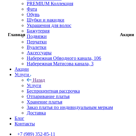
PREMIUM Коллекция
Фата
Фата
Обувь
Шубки и накидки
Украшения для волос
Обувь
Бижутерия
Главная
Акции
Подвязки
Шубки и накидки
Перчатки
Вуалетки
Аксессуары
Украшения для волос
Набережная Обводного канала, 106
Набережная Матисова канала, 3
Акции
Бижутерия
Услуги
Назад
Подвязки
Услуги
Беспроцентная рассрочка
Отпаривание платья
Перчатки
Хранение платья
Заказ платья по индивидуальным меркам
Вуалетки
Доставка
Блог
Контакты
Аксессуары
+7 (989) 352-85-11