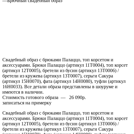
—
Брючный свадебный образ
Свадебный образ с брюками Палаццо, топ корсетом и
аксессуарами. Брюки Палаццо (артикул 11Т0004), топ корсет
(артикул 12Т0005), бретели из бусин (артикул 13Т0006) /
бретели из кружева (артикул 13Т0007), серьги Сакура
(артикул 15Н0070), фата (артикул 14Н0080), туфли (артикул
16Н0033). Все детали образа представлены в шоуруме и
имеются в наличии.
Стоимость готового образа
—
26 090р.
записаться на примерку
Свадебный образ с брюками Палаццо, топ корсетом и
аксессуарами. Брюки Палаццо (артикул 11Т0004), топ корсет
(артикул 12Т0005), бретели из бусин (артикул 13Т0006) /
бретели из кружева (артикул 13Т0007), серьги Сакура