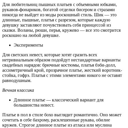
Для любительниц пышных платьев с объемными юбками,
рукавов-фонариков, богатой отделки бисером и стразами
никогда не выйдет из моды роскошный стиль. Шик — это
длинные, пышные, платья с разрезом, которые каждую
девушку заставляют почувствовать себя принцессой из
сказки. Воланы, рюши, перья, кружево — все это смотрится
роскошно на любой девушке.
Эксперименты
Для светских невест, которые хотят сразить всех
нетривиальным образом подойдут нестандартные варианты
свадебных нарядов: брючные костюмы, платья бэби-долл,
ассиметричный крой, прозрачное платье, жесткий воротник-
стойка, гофрэ. Платья с этими элементами никого не оставят
равнодушным.
Вечная классика
Длинное платье — классический вариант для
большинства невест.
Платье в пол в стиле бохо выглядит романтично. Оно может
сочетать в себе бахрому, расклешенные рукава, обилие
кружев. Строгое длинное платье из атласа или муслина