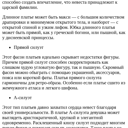
способно создать впечатление, что невеста принадлежит к
царской фамилии.
Длинное платье может быть макси — с большим количеством
драпировки и минимумом открытого тела, и наоборот — с
открытой спиной и узким лифом. Юбка длинного платья
может быть прямой, как у греческой богини, или пышной, как
у диснеевской принцессы.
Прямой силуэт
Этот фасон платьев идеально скрывает недостатки фигуры.
Причем прямой силуэт способен скорректировать как
слишком худую угловатую фигуру, так и пышную. Скромный
фасон можно обыграть с помощью украшений, аксессуаров,
пояса или короткой фаты. Платья прямого силуэта
гармоничны для ретро-образа. Особенно если платье сшито из
жемчужного атласа и легкого шифона.
А-силуэт
Этот тип платьев давно захватил сердца невест благодаря
своей универсальности. В платье А-силуэта девушка может
выглядеть аристократичной, хрупкой и элегантной
одновременно. Расклешенный книзу силуэт подходит многим
типам фигур и помогает скрыть недостатки. Такое платье не