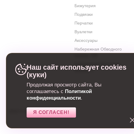
прекрасным дополнением к нашей коллекции
свадебны
Бижутерия
события.
Подвязки
Перчатки
Вуалетки
Аксессуары
Набережная Обводного
канала, 106
Набережная Матисова
Наш сайт использует cookies
канала, 3
(куки)
Продолжая просмотр сайта, Вы
соглашаетесь с
Политикой
конфиденциальности
.
2022
©
Свадебный салон
Я СОГЛАСЕН!