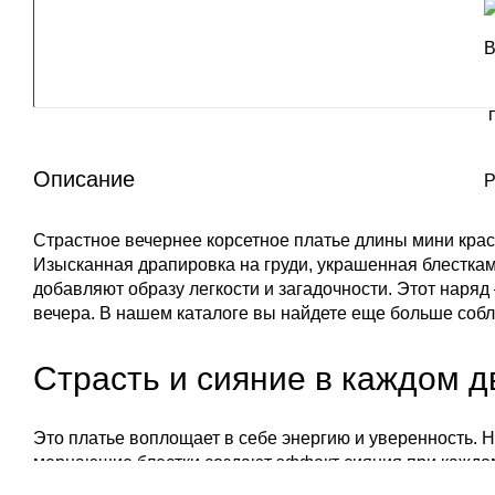
Описание
Страстное вечернее корсетное платье длины мини красн
Изысканная драпировка на груди, украшенная блесткам
добавляют образу легкости и загадочности. Этот наряд
вечера. В нашем
каталоге
вы найдете еще больше собл
Страсть и сияние в каждом 
Это платье воплощает в себе энергию и уверенность. 
мерцающие блестки создают эффект сияния при каждо
романтичность, делая образ по-настоящему уникальны