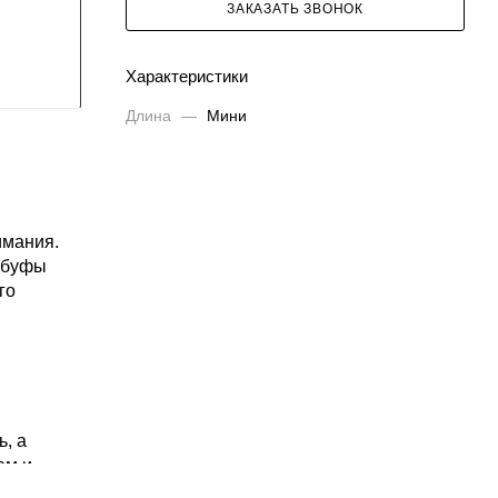
ЗАКАЗАТЬ ЗВОНОК
Характеристики
Длина
—
Мини
имания.
а-буфы
го
, а
ем и