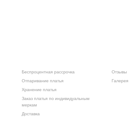
ие детали
ию бюста и создает идеальный силуэт
коши
мости и добавляют образу легкости
УСЛУГИ
КОМПАНИ
Беспроцентная рассрочка
Отзывы
й
Отпаривание платья
Галерея
Хранение платья
 и подчеркивает индивидуальность
Заказ платья по индивидуальным
яет образу игривости
меркам
у и подчеркивает талию
Доставка
мере. Если Вам понравилось платье, но в наличии нет Ва
одели по индивидуальным меркам. Этот яркий наряд станет